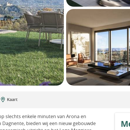
Kaart
op slechts enkele minuten van Arona en
Me
an Dagnente, bieden wij een nieuw gebouwde