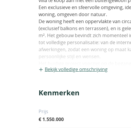
villa te koop aan met een buitengewoon p
Een exclusieve en sfeervolle omgeving, ide
woning, omgeven door natuur.
De woning heeft een oppervlakte van circ
(exclusief balkons en terrassen), en is g
m². Het gebouw bevindt zich momenteel in
tot volledige personalisatie: van de inter
afwerkingen, zodat een woning op maat ka
persoonlijke stijl en wensen.
Het huidige project voorziet op de began
Bekijk volledige omschrijving
met inloopkast en eigen badkamer, een be
een fitnessruimte. Op hetzelfde niveau be
garage naast elkaar.
Kenmerken
De eerste verdieping is volledig gewijd aa
ruimte met woonkamer, eetkamer en keuke
uitzicht op het meer. Deze zorgen voor een
Prijs
verbinding met de buitenruimtes. Verder 
€ 1.550.000
master bedroom met en-suite badkamer en
slaapkamers.