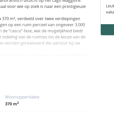
anoramisch uitzicht op het Lago Maggiore.
Leuk
aal voor wie op zoek is naar een prestigieuze
vak
a 370 m², verdeeld over twee verdiepingen
elegen op een ruim perceel van ongeveer 3.000
 de “casco”-fase, wat de mogelijkheid biedt
ne indeling van de ruimtes tot de keuze van de
n worden gerealiseerd die aansluit bij uw
e grond in een ruime taverne, een slaapkamer
rging, een extra gastentoilet, een sauna en
vindt zich tevens een praktische dubbele
n de leefruimte, opgevat als een grote open
n, allen voorzien van grote schuifpuien met
 uitzonderlijke lichtinval en een natuurlijke
Woonoppervlakte
omvat deze verdieping een gastentoilet, de
2
370 m
 inloopkast, evenals twee extra