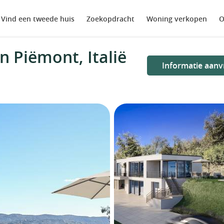
Vind een tweede huis
Zoekopdracht
Woning verkopen
O
n Piëmont, Italië
Informatie aanv