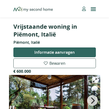
Skip
MySecondHome
to
content
Vrijstaande woning in
Piëmont, Italië
Piëmont, Italië
Informatie aanvragen
Bewaren
€ 600.000