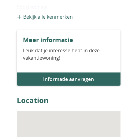
Soort woning
Vrijstaande recreatiewoning
Bekijk alle kenmerken
Bouwvorm
Meer informatie
Bestaande bouw
Leuk dat je interesse hebt in deze
vakantiewoning!
Aantal slaapkamers
2
Informatie aanvragen
Woningfaciliteiten
Airco
Location
Open haard/sfeerhaard