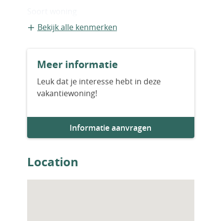
supermarkt
Soort woning
Vrijstaande recreatiewoning
Bekijk alle kenmerken
Bouwvorm
Meer informatie
Bestaande bouw
Leuk dat je interesse hebt in deze
vakantiewoning!
Bouwjaar
1965
Informatie aanvragen
Location