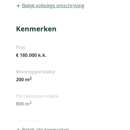
Bekijk volledige omschrijving
Kenmerken
Prijs
€ 180.000 k.k.
Woonoppervlakte
2
200 m
Perceeloppervlakte
2
800 m
Soort woning
Vrijstaande recreatiewoning
Bekijk alle kenmerken