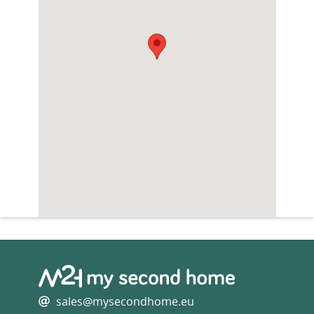
Kindvriendelijk
Ligbad
Open haard/sfeerhaard
Oven
Slaapkamer op begane grond
Tuin
Tweede badkamer
Vaatwasser
Veranda/overdekt terras
Wasmachine aansluiting
sales@mysecondhome.eu