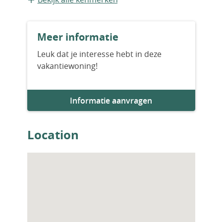
Bouwvorm
Meer informatie
Bestaande bouw
Leuk dat je interesse hebt in deze
vakantiewoning!
Aantal slaapkamers
5
Informatie aanvragen
Aantal badkamers
2
Location
Woningfaciliteiten
Airco
Apart toilet
Badkamer op begane grond
Berging
Combimagnetron