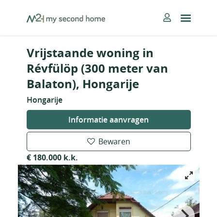
Skip
MySecondHome
to
content
Vrijstaande woning in
Révfülöp (300 meter van
Balaton), Hongarije
Hongarije
Informatie aanvragen
Bewaren
€ 180.000 k.k.
Nieuw