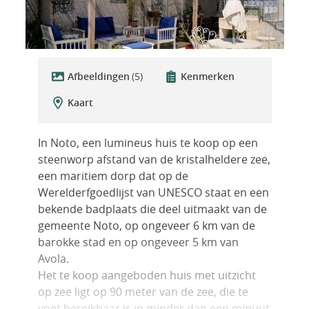
Afbeeldingen
(5)
Kenmerken
Kaart
In Noto, een lumineus huis te koop op een
steenworp afstand van de kristalheldere zee,
een maritiem dorp dat op de
Werelderfgoedlijst van UNESCO staat en een
bekende badplaats die deel uitmaakt van de
gemeente Noto, op ongeveer 6 km van de
barokke stad en op ongeveer 5 km van
Avola.
Het te koop aangeboden huis met uitzicht
op zee ligt op 90 meter van de zee, die te
voet bereikbaar is in minder dan een minuut