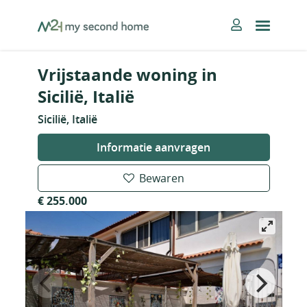
Skip
MySecondHome
to
content
Vrijstaande woning in
Sicilië, Italië
Sicilië, Italië
Informatie aanvragen
Bewaren
€ 255.000