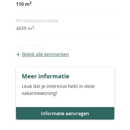
2
110 m
Perceeloppervlakte
2
4659 m
Soort woning
Vrijstaande recreatiewoning
Bekijk alle kenmerken
Bouwvorm
Meer informatie
Bestaande bouw
Leuk dat je interesse hebt in deze
vakantiewoning!
Bouwjaar
1965
Informatie aanvragen
Aantal slaapkamers
3