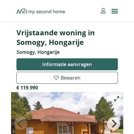
Skip
MySecondHome
to
content
Vrijstaande woning in
Somogy, Hongarije
Somogy, Hongarije
Informatie aanvragen
Bewaren
€ 119.990