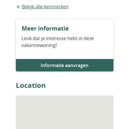
te organiseren.
Vrijstaande recreatiewoning
Bekijk alle kenmerken
Bouwvorm
Meer informatie
Bestaande bouw
Leuk dat je interesse hebt in deze
vakantiewoning!
Aantal slaapkamers
5
Informatie aanvragen
Aantal badkamers
4
Location
Parkeervoorziening
1
Woningfaciliteiten
Airco