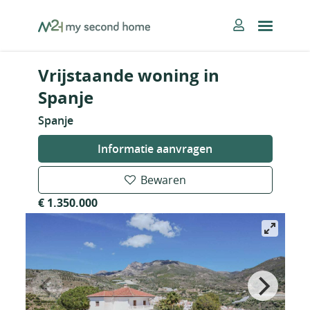
Skip
MySecondHome
to
content
Vrijstaande woning in
Spanje
Spanje
Informatie aanvragen
Bewaren
€ 1.350.000