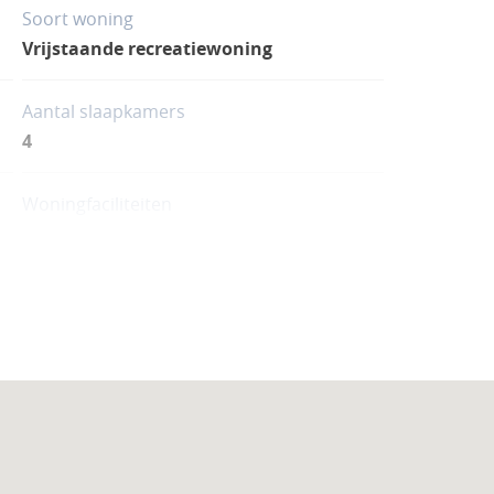
Soort woning
Vrijstaande recreatiewoning
Aantal slaapkamers
4
Woningfaciliteiten
Open haard/sfeerhaard