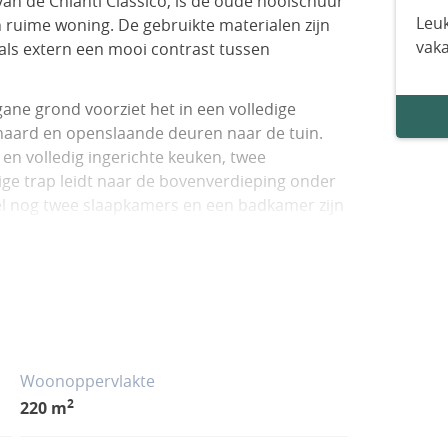
an de Chianti Classico, is de oude hooischuur
Leuk
ruime woning. De gebruikte materialen zijn
vak
 als extern een mooi contrast tussen
ne grond voorziet het in een volledige
haard en openslaande deuren naar de tuin.
en volledig ingerichte keuken, twee
ge trap leidt naar de bovenverdieping onder
eel nog twee slaapkamers en een badkamer zijn
enom via de ‘garage’, bereikt men het
met een professionele keuken. De grote garage
r de aanwezigheid van een badkamer er een
s dit geen woonruimte, maar in de privé-sfeer
n op deze wijze te gebruiken.
Woonoppervlakte
2
220 m