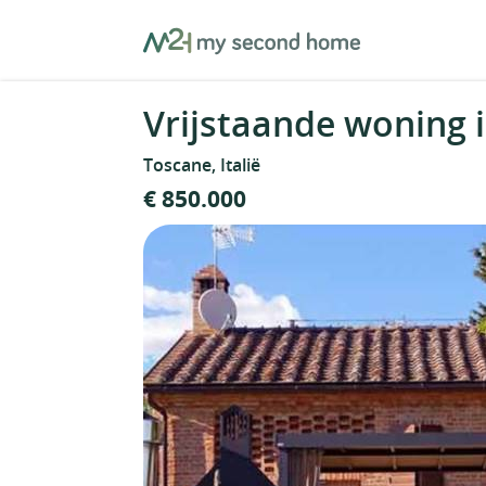
Skip
MySecondHome
to
content
Vrijstaande woning i
Toscane, Italië
€ 850.000