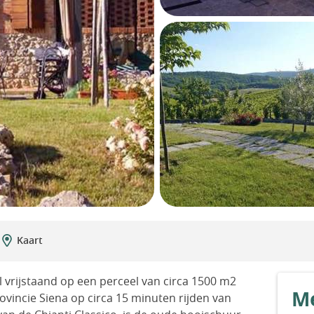
Kaart
el vrijstaand op een perceel van circa 1500 m2
Me
rovincie Siena op circa 15 minuten rijden van