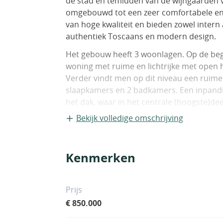
de stad en temidden van de wijngaarden v
omgebouwd tot een zeer comfortabele en 
van hoge kwaliteit en bieden zowel intern
authentiek Toscaans en modern design.
Het gebouw heeft 3 woonlagen. Op de bega
woning met ruime en lichtrijke met open 
Verder vindt men op dit niveau een ruime 
slaapkamers en 2 badkamers. Een inpandi
het dak, waar in het centrale (hoogste)d
gerealiseerd.
Bekijk volledige omschrijving
Langs een interne trap, of eventueel buit
souterrain waar een vertrek is ingericht 
Kenmerken
is ingericht als living zodat er mede doo
volledig appartement ontstaat. Officieel i
zijn er geen problemen om deze vertrekke
Prijs
€ 850.000