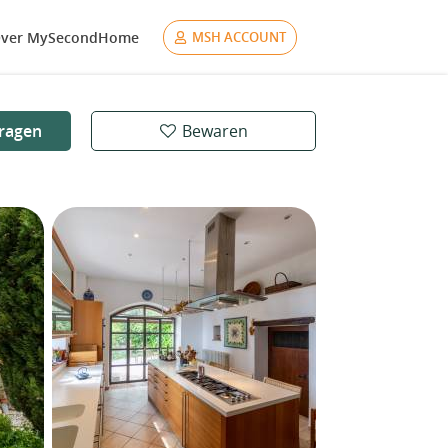
ver MySecondHome
MSH ACCOUNT
ragen
Bewaren