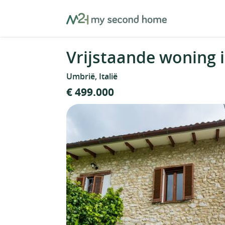
Skip
MySecondHome
to
content
Vrijstaande woning i
Umbrië, Italië
€ 499.000