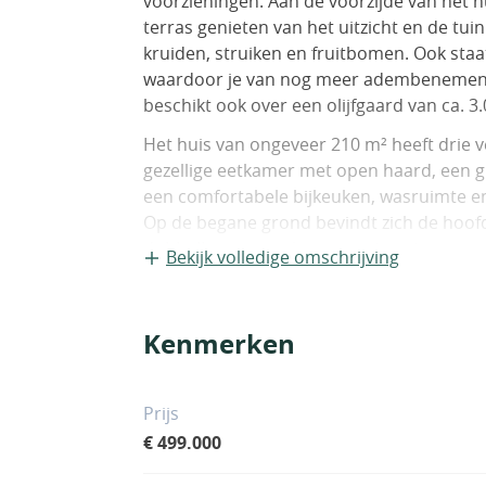
voorzieningen. Aan de voorzijde van het 
terras genieten van het uitzicht en de tui
kruiden, struiken en fruitbomen. Ook st
waardoor je van nog meer adembenemende
beschikt ook over een olijfgaard van ca. 3
Het huis van ongeveer 210 m² heeft drie v
gezellige eetkamer met open haard, een g
een comfortabele bijkeuken, wasruimte 
Op de begane grond bevindt zich de hoofd
dubbelhoge woonkamer met grote mezzani
Bekijk volledige omschrijving
winterdagen geniet u van de extra warmt
dezelfde verdieping bevinden zich twee 
Op de bovenverdieping bevindt zich de zol
Kenmerken
studeerkamer en zolder.
De naburige stad ligt in het zuiden van U
Prijs
twee prachtige Umbrische steden uitgerust
€ 499.000
en toeristische attracties. Het is via de
dorpen, zoals Bevagna, Montefalco en Tre