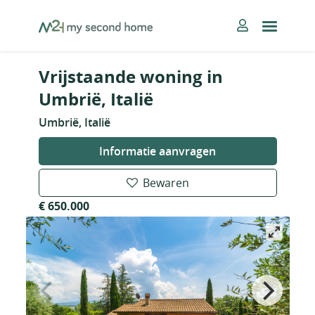
Skip
MySecondHome
to
content
Vrijstaande woning in
Umbrië, Italië
Umbrië, Italië
Informatie aanvragen
Bewaren
€ 650.000