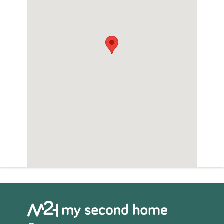
is bekend bij alle grote theatergroepen.
Afstanden: Monte Castelli di Vibio (bar,
restaurant, kruidenier, postkantoor en bank)
te voet 2,8 km of met de auto 3,5 km, Todi
(alle voorzieningen) 8 km, Bevagna en
Montefalco 35 km, Perugia en Orvieto 40 km,
het Trasimeense Meer 42 km, Spoleto en
Assisi 50 km, Rome 130 km. Luchthavens:
Perugia 44 km, Ancona 149 km, Rome
Fiumicino 166 km, Firenze 202 km.