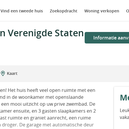
Vind een tweede huis
Zoekopdracht
Woning verkopen
O
in Verenigde Staten
Informatie aanv
Kaart
eiten! Het huis heeft veel open ruimte met een
Me
afond in de woonkamer met openslaande
een mooi uitzicht op uw prive zwembad. De
Leuk
amer ensuite, en 3 gasten slaapkamers en 2
vak
ast ruimte en graniet aanrecht, een ruime
n droger. De garage met automatische deur