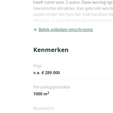
heeft ruimt voor 2 autos. Deze woning ligt 
toeristische attrakties. Kan gebruikt wor
objekt onder het Van Der Valk Vacation R
afspraak, u zult niet teleurgesteld worden
Bekijk volledige omschrijving
Kenmerken
Prijs
v.a. € 289.000
Perceeloppervlakte
2
1000 m
Bouwvorm