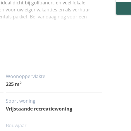
ideal dicht bij golfbanen, en veel lokale
den voor uw eigenvakanties en als verhuur
entals pakket. Bel vandaag nog voor een
.
Woonoppervlakte
2
225 m
Soort woning
Vrijstaande recreatiewoning
Bouwjaar