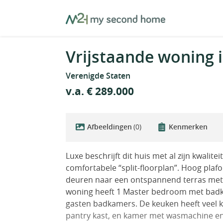
Skip
MySecondHome
to
content
Vrijstaande woning 
Verenigde Staten
v.a. € 289.000
Afbeeldingen
(0)
Kenmerken
Luxe beschrijft dit huis met al zijn kwalit
comfortabele “split-floorplan”. Hoog pl
deuren naar een ontspannend terras met 
woning heeft 1 Master bedroom met badk
gasten badkamers. De keuken heeft veel k
pantry kast, en kamer met wasmachine e