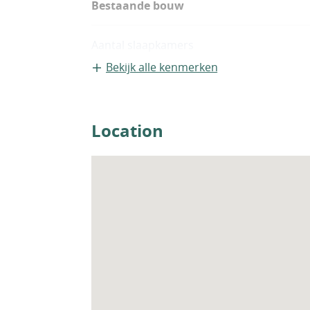
Bestaande bouw
Aantal slaapkamers
4
Bekijk alle kenmerken
Woningfaciliteiten
Airco
Location
Tuin
Zwembad