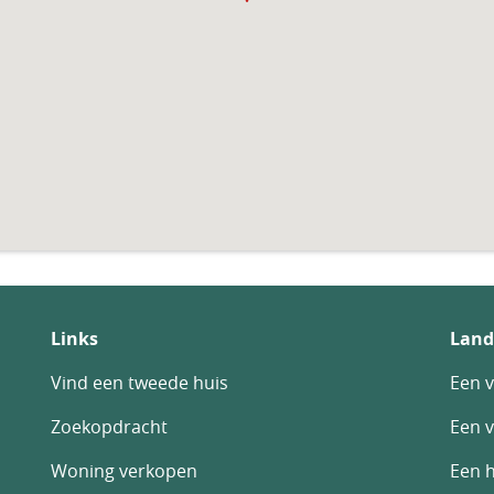
Links
Land
Vind een tweede huis
Een v
Zoekopdracht
Een v
Woning verkopen
Een h